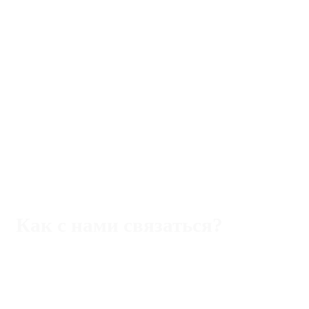
Как с нами связаться?
Адрес:
Rimini,47921 piazza Ferrari,22/b
Телефон (Италия):
+393 40 5109357
WhatsApp/Viber/Tg
Телефон (РФ):
+393 40 5109357 WhatsApp/