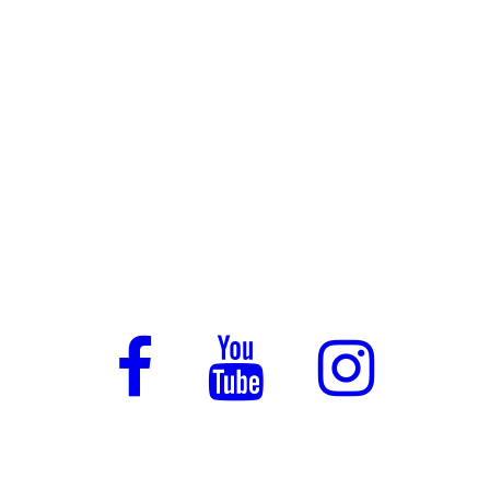
Полная комплектация квартиры или виллы.
Работа напрямую с фабриками Италии.
Контроль производства, логистики и
установки.
Расскажите о вашем проекте — мы
предложим решение и покажем, как будет
выглядеть ваш будущий интерьер!
Отправляемся в Милан, Римини, а также
другие города…
Получите бесплатную консультацию.