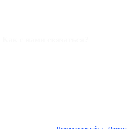
Как с нами связаться?
Адрес:
Rimini,47921 piazza Ferrari,22/b
Телефон (Италия):
+393 40 5109357
WhatsApp/Viber/Tg
Телефон (РФ):
+393 40 5109357 WhatsApp/Макс/Tg
Email:
alek.aristov@gmail.com
Продвижение сайта – Оптима