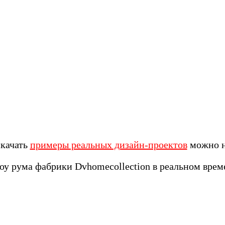
скачать
примеры реальных дизайн-проектов
можно н
у рума фабрики Dvhomecollection в реальном вре