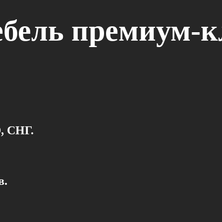
бель премиум-к
, СНГ.
в.