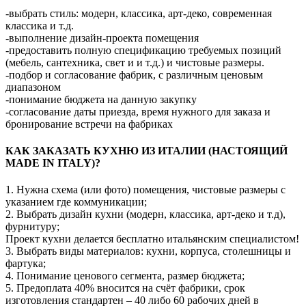
-выбрать стиль: модерн, классика, арт-деко, современная
классика и т.д.
-выполнение дизайн-проекта помещения
-предоставить полную спецификацию требуемых позиций
(мебель, сантехника, свет и и т.д.) и чистовые размеры.
-подбор и согласование фабрик, с различным ценовым
диапазоном
-понимание бюджета на данную закупку
-согласование даты приезда, время нужного для заказа и
бронирование встречи на фабриках
КАК ЗАКАЗАТЬ КУХНЮ ИЗ ИТАЛИИ (НАСТОЯЩИЙ
MADE IN ITALY)?
1. Нужна схема (или фото) помещения, чистовые размеры с
указанием где коммуникации;
2. Выбрать дизайн кухни (модерн, классика, арт-деко и т.д),
фурнитуру;
Проект кухни делается бесплатно итальянским специалистом!
3. Выбрать виды материалов: кухни, корпуса, столешницы и
фартука;
4. Понимание ценового сегмента, размер бюджета;
5. Предоплата 40% вносится на счёт фабрики, срок
изготовления стандартен – 40 либо 60 рабочих дней в