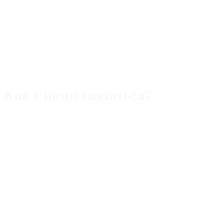
Как с нами связаться?
Адрес:
Rimini,47921 piazza Ferrari,22/b
Телефон (Италия):
+393 40 5109357
WhatsApp/Viber/Tg
Телефон (РФ):
+393 40 5109357 WhatsApp/Макс/Tg
Email:
alek.aristov@gmail.com