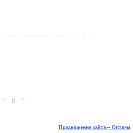
Как с нами связаться?
Адрес:
Rimini,47921 piazza Ferrari,22/b
Телефон (Италия):
+393 40 5109357
WhatsApp/Viber/Tg
Телефон (РФ):
+393 40 5109357 WhatsApp/Макс/Tg
Email:
alek.aristov@gmail.com
Продвижение сайта – Оптима