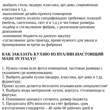
-выбрать стиль: модерн, классика, арт-деко, современная
классика и т.д.
-выполнение дизайн-проекта помещения
-предоставить полную спецификацию требуемых позиций
(мебель, сантехника, свет и и т.д.) и чистовые размеры.
-подбор и согласование фабрик, с различным ценовым
диапазоном
-понимание бюджета на данную закупку
-согласование даты приезда, время нужного для заказа и
бронирование встречи на фабриках
КАК ЗАКАЗАТЬ КУХНЮ ИЗ ИТАЛИИ (НАСТОЯЩИЙ
MADE IN ITALY)?
1. Нужна схема (или фото) помещения, чистовые размеры с
указанием где коммуникации;
2. Выбрать дизайн кухни (модерн, классика, арт-деко и т.д),
фурнитуру;
Проект кухни делается бесплатно итальянским специалистом!
3. Выбрать виды материалов: кухни, корпуса, столешницы и
фартука;
4. Понимание ценового сегмента, размер бюджета;
5. Предоплата 40% вносится на счёт фабрики, срок
изготовления стандартен – 40 либо 60 рабочих дней в