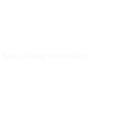
Как с нами связаться?
Адрес:
Rimini,47921 piazza Ferrari,22/b
Телефон (Италия):
+393 40 5109357
WhatsApp/Viber/Tg
Телефон (РФ):
+393 40 5109357 WhatsApp/Макс/Tg
Email:
alek.aristov@gmail.com