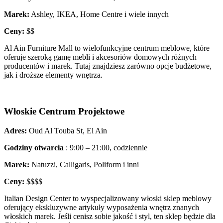
Marek:
Ashley, IKEA, Home Centre i wiele innych
Ceny:
$$
Al Ain Furniture Mall to wielofunkcyjne centrum meblowe, które
oferuje szeroką gamę mebli i akcesoriów domowych różnych
producentów i marek. Tutaj znajdziesz zarówno opcje budżetowe,
jak i droższe elementy wnętrza.
Włoskie Centrum Projektowe
Adres:
Oud Al Touba St, El Ain
Godziny otwarcia
: 9:00 – 21:00, codziennie
Marek:
Natuzzi, Calligaris, Poliform i inni
Ceny:
$$$$
Italian Design Center to wyspecjalizowany włoski sklep meblowy
oferujący ekskluzywne artykuły wyposażenia wnętrz znanych
włoskich marek. Jeśli cenisz sobie jakość i styl, ten sklep będzie dla