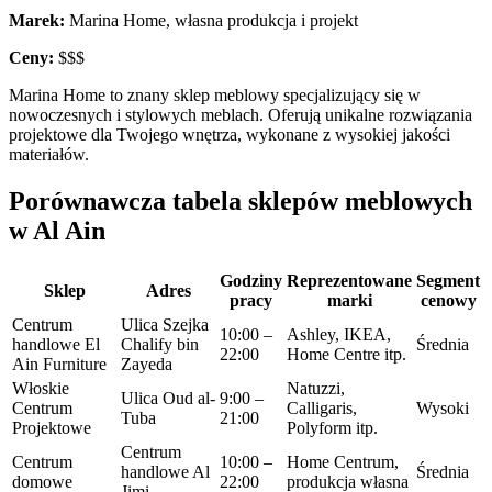
Marek:
Marina Home, własna produkcja i projekt
Ceny:
$$$
Marina Home to znany sklep meblowy specjalizujący się w
nowoczesnych i stylowych meblach. Oferują unikalne rozwiązania
projektowe dla Twojego wnętrza, wykonane z wysokiej jakości
materiałów.
Porównawcza tabela sklepów meblowych
w Al Ain
Godziny
Reprezentowane
Segment
Sklep
Adres
pracy
marki
cenowy
Centrum
Ulica Szejka
10:00 –
Ashley, IKEA,
handlowe El
Chalify bin
Średnia
22:00
Home Centre itp.
Ain Furniture
Zayeda
Włoskie
Natuzzi,
Ulica Oud al-
9:00 –
Centrum
Calligaris,
Wysoki
Tuba
21:00
Projektowe
Polyform itp.
Centrum
Centrum
10:00 –
Home Centrum,
handlowe Al
Średnia
domowe
22:00
produkcja własna
Jimi