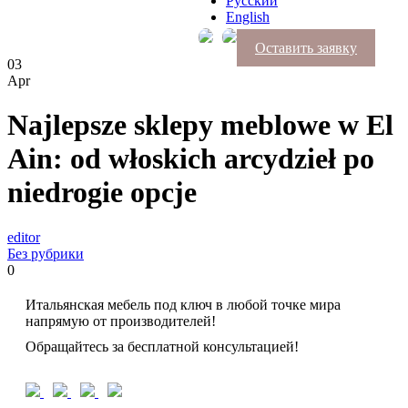
Русский
English
Оставить заявку
03
Apr
Najlepsze sklepy meblowe w El
Ain: od włoskich arcydzieł po
niedrogie opcje
editor
Без рубрики
0
Итальянская мебель под ключ в любой точке мира
напрямую от производителей!
Обращайтесь за бесплатной консультацией!