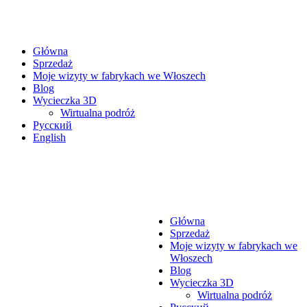
Główna
Sprzedaż
Moje wizyty w fabrykach we Włoszech
Blog
Wycieczka 3D
Wirtualna podróż
Русский
English
Główna
Sprzedaż
Moje wizyty w fabrykach we
Włoszech
Blog
Wycieczka 3D
Wirtualna podróż