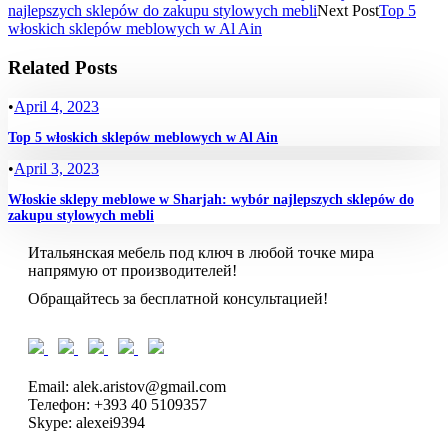
najlepszych sklepów do zakupu stylowych mebli
Next Post
Top 5
włoskich sklepów meblowych w Al Ain
Related Posts
•
April 4, 2023
Top 5 włoskich sklepów meblowych w Al Ain
•
April 3, 2023
Włoskie sklepy meblowe w Sharjah: wybór najlepszych sklepów do
zakupu stylowych mebli
Итальянская мебель под ключ в любой точке мира
напрямую от производителей!
Обращайтесь за бесплатной консультацией!
Email: alek.aristov@gmail.com
Телефон: +393 40 5109357
Skype: alexei9394