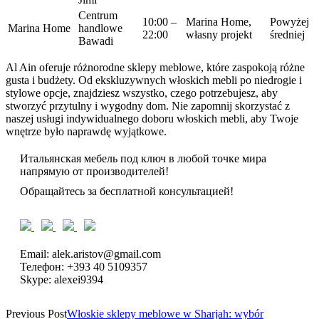
Centrum
10:00 –
Marina Home,
Powyżej
Marina Home
handlowe
22:00
własny projekt
średniej
Bawadi
Al Ain oferuje różnorodne sklepy meblowe, które zaspokoją różne
gusta i budżety. Od ekskluzywnych włoskich mebli po niedrogie i
stylowe opcje, znajdziesz wszystko, czego potrzebujesz, aby
stworzyć przytulny i wygodny dom. Nie zapomnij skorzystać z
naszej usługi indywidualnego doboru włoskich mebli, aby Twoje
wnętrze było naprawdę wyjątkowe.
Итальянская мебель под ключ в любой точке мира
напрямую от производителей!
Обращайтесь за бесплатной консультацией!
Email: alek.aristov@gmail.com
Телефон: +393 40 5109357
Skype: alexei9394
Previous Post
Włoskie sklepy meblowe w Sharjah: wybór