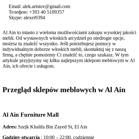
Email: alek.aristov@gmail.com
Телефон: +393 40 5109357
Skype: alexei9394
Al Ain to miasto z wieloma możliwościami zakupu wysokiej jakości
mebli. Od wystawnych włoskich arcydzieł po niedrogie opcje,
możesz tu znaleźć wszystko. Jeśli potrzebujesz pomocy w
indywidualnym doborze włoskich mebli, skontaktuj się z naszą
firmą, a chętnie pomożemy Ci znaleźć to, czego szukasz. W tym
artykule przyjrzymy się kilku najlepszym sklepom meblowym w Al
Ain, ich ofercie i usługom.
Przegląd sklepów meblowych w Al Ain
Al Ain Furniture Mall
Adres:
Szejk Khalifa Bin Zayed St, El Ain
Godziny otwarcia
: 10:00 – 22:00, codziennie