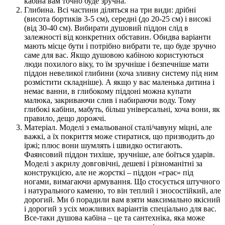
кабіна вам точно буде зручна.
Глибина. Всі частини діляться на три види: дрібні
(висота бортиків 3-5 см), середні (до 20-25 см) і високі
(від 30-40 см). Вибирати душовий піддон слід в
залежності від конкретних обставин. Обидва варіанти
мають місце бути і потрібно вибрати те, що буде зручно
саме для вас. Якщо душовою кабіною користуються
люди похилого віку, то їм зручніше і безпечніше мати
піддон невеликої глибини (хоча зливну систему під ним
розмістити складніше). А якщо у вас маленька дитина і
немає ванни, в глибокому піддоні можна купати
малюка, закриваючи слив і набираючи воду. Тому
глибокі кабіни, мабуть, більш універсальні, хоча вони, як
правило, дещо дорожчі.
Матеріал. Моделі з емальованої сталі/чавуну міцні, але
важкі, а їх покриття може стиратися, що призводить до
іржі; плюс вони шумлять і швидко остигають.
Фаянсовий піддон тихіше, зручніше, але боїться ударів.
Моделі з акрилу довговічні, дешеві і різноманітні за
конструкцією, але не жорсткі – піддон «грає» під
ногами, вимагаючи армування. Що стосується штучного
і натурального каменю, то він теплий і зносостійкий, але
дорогий. Ми б порадили вам взяти максимально якісний
і дорогий з усіх можливих варіантів спеціально для вас.
Все-таки душова кабіна – це та сантехніка, яка може