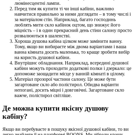
люмінесцентні лампи.
Перед тим як купити ті чи інші кабіни, важливо
навчитися правильно за ними доглядати – в тому числі і
за матеріалом стін. Наприклад, багато господинь
люблять мити скло кабінок оцтом, що знижує його
міцність – і в один прекрасний день стіни салону просто
розвалюються в шаленстві.
Хороша душова кабіна цілком може замінити ванну.
Тому, якщо ви вибираєте між двома варіантами і ваша
ванна кімната досить маленька, то краще зробити вибір
на користь душової кабіни.
Внутрішнє обладнання. Наприклад, всередині душової
кабіни можуть проходити додаткові полки і дзеркало: це
допоможе заощадити місце у ванній кімнаті в цілому.
Матеріал прозорої частини салону. Це може бути
загартоване скло або полістирол. Обидва варіанти
непогані, досить міцні і довговічні. Загартоване скло
важче, полістирол світліше.
Де можна купити якісну душову
кабіну?
Якщо ви перебуваєте в пошуку якісної душової кабіни, то ви
легко знайдете її на платформі BOONS. Ми зібрали кращу