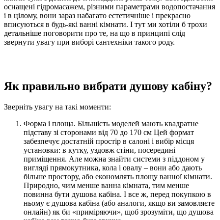
оснащені гідромасажем, різними параметрами водопостачання
і в цілому, вони зараз набагато естетичніше і прекрасно
вписуються в будь-які ванні кімнати. І тут ми хотіли б трохи
детальніше поговорити про те, на що в принципі слід
звернути увагу при виборі сантехніки такого роду.
Як правильно вибрати душову кабіну?
Зверніть увагу на такі моменти:
Форма і площа. Більшість моделей мають квадратне
підставу зі сторонами від 70 до 170 см Цей формат
забезпечує достатній простір в салоні і вибір місця
установки: в кутку, уздовж стіни, посередині
приміщення. Але можна знайти системи з піддоном у
вигляді прямокутника, кола і овалу – вони або дають
більше простору, або економлять площу ванної кімнати.
Природно, чим менше ванна кімната, тим менше
повинна бути душова кабіна. І все ж, перед покупкою в
ньому є душова кабіна (або аналоги, якщо ви замовляєте
онлайн) як би «приміряючи», щоб зрозуміти, що душова