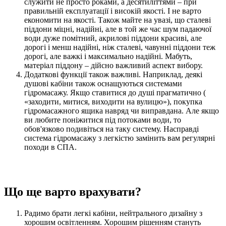
служити не просто роками, а десятиліттями – при
правильній експлуатації і високій якості. І не варто
економити на якості. Також майте на увазі, що сталеві
піддони міцні, надійні, але в той же час шум падаючої
води дуже помітний, акрилові піддони красиві, але
дорогі і менш надійні, ніж сталеві, чавунні піддони теж
дорогі, але важкі і максимально надійні. Мабуть,
матеріал піддону – дійсно важливий аспект вибору.
Додаткові функції також важливі. Наприклад, деякі
душові кабіни також оснащуються системами
гідромасажу. Якщо ставитися до душі прагматично (
«заходити, митися, виходити на вулицю»), покупка
гідромасажного ящика навряд чи виправдана. Але якщо
ви любите поніжитися під потоками води, то
обов'язково подивіться на таку систему. Насправді
система гідромасажу з легкістю замінить вам регулярні
походи в СПА.
Що ще варто врахувати?
Радимо брати легкі кабіни, нейтрального дизайну з
хорошим освітленням. Хорошим рішенням стануть