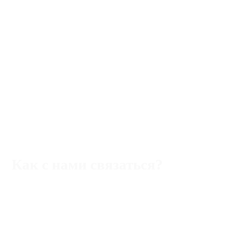
Как с нами связаться?
Адрес:
Rimini,47921 piazza Ferrari,22/b
Телефон (Италия):
+393 40 5109357
WhatsApp/Viber/Tg
Телефон (РФ):
+393 40 5109357 WhatsApp/