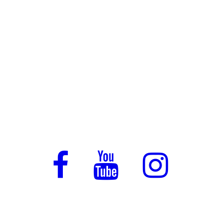
Полная комплектация квартиры или виллы.
Работа напрямую с фабриками Италии.
Контроль производства, логистики и
установки.
Расскажите о вашем проекте — мы
предложим решение и покажем, как будет
выглядеть ваш будущий интерьер!
Отправляемся в Милан, Римини, а также
другие города…
Получите бесплатную консультацию.