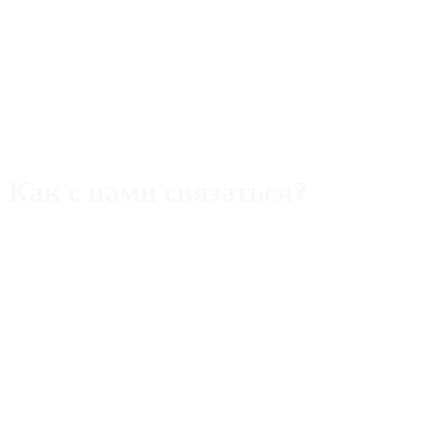
Как с нами связаться?
Адрес:
Rimini,47921 piazza Ferrari,22/b
Телефон (Италия):
+393 40 5109357
WhatsApp/Viber/Tg
Телефон (РФ):
+393 40 5109357 WhatsApp/Макс/Tg
Email:
alek.aristov@gmail.com