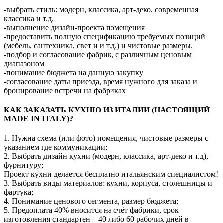
-выбрать стиль: модерн, классика, арт-деко, современная
классика и т.д.
-выполнение дизайн-проекта помещения
-предоставить полную спецификацию требуемых позиций
(мебель, сантехника, свет и и т.д.) и чистовые размеры.
-подбор и согласование фабрик, с различным ценовым
диапазоном
-понимание бюджета на данную закупку
-согласование даты приезда, время нужного для заказа и
бронирование встречи на фабриках
КАК ЗАКАЗАТЬ КУХНЮ ИЗ ИТАЛИИ (НАСТОЯЩИЙ
MADE IN ITALY)?
1. Нужна схема (или фото) помещения, чистовые размеры с
указанием где коммуникации;
2. Выбрать дизайн кухни (модерн, классика, арт-деко и т.д),
фурнитуру;
Проект кухни делается бесплатно итальянским специалистом!
3. Выбрать виды материалов: кухни, корпуса, столешницы и
фартука;
4. Понимание ценового сегмента, размер бюджета;
5. Предоплата 40% вносится на счёт фабрики, срок
изготовления стандартен – 40 либо 60 рабочих дней в