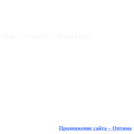
Как с нами связаться?
Адрес:
Rimini,47921 piazza Ferrari,22/b
Телефон (Италия):
+393 40 5109357
WhatsApp/Viber/Tg
Телефон (РФ):
+393 40 5109357 WhatsApp/Макс/Tg
Email:
alek.aristov@gmail.com
Продвижение сайта – Оптима