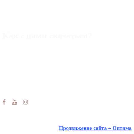
Как с нами связаться?
Адрес:
Rimini,47921 piazza Ferrari,22/b
Телефон (Италия):
+393 40 5109357
WhatsApp/Viber/Tg
Телефон (РФ):
+393 40 5109357 WhatsApp/Макс/Tg
Email:
alek.aristov@gmail.com
Продвижение сайта – Оптима