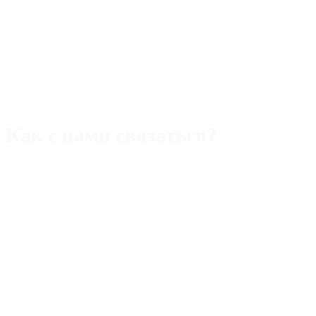
Как с нами связаться?
Адрес:
Rimini,47921 piazza Ferrari,22/b
Телефон (Италия):
+393 40 5109357
WhatsApp/Viber/Tg
Телефон (РФ):
+393 40 5109357 WhatsApp/Макс/Tg
Email:
alek.aristov@gmail.com