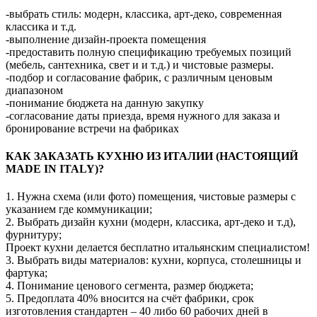
-выбрать стиль: модерн, классика, арт-деко, современная
классика и т.д.
-выполнение дизайн-проекта помещения
-предоставить полную спецификацию требуемых позиций
(мебель, сантехника, свет и и т.д.) и чистовые размеры.
-подбор и согласование фабрик, с различным ценовым
диапазоном
-понимание бюджета на данную закупку
-согласование даты приезда, время нужного для заказа и
бронирование встречи на фабриках
КАК ЗАКАЗАТЬ КУХНЮ ИЗ ИТАЛИИ (НАСТОЯЩИЙ
MADE IN ITALY)?
1. Нужна схема (или фото) помещения, чистовые размеры с
указанием где коммуникации;
2. Выбрать дизайн кухни (модерн, классика, арт-деко и т.д),
фурнитуру;
Проект кухни делается бесплатно итальянским специалистом!
3. Выбрать виды материалов: кухни, корпуса, столешницы и
фартука;
4. Понимание ценового сегмента, размер бюджета;
5. Предоплата 40% вносится на счёт фабрики, срок
изготовления стандартен – 40 либо 60 рабочих дней в