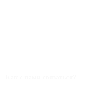
Как с нами связаться?
Адрес:
Rimini,47921 piazza Ferrari,22/b
Телефон (Италия):
+393 40 5109357
WhatsApp/Viber/Tg
Телефон (РФ):
+393 40 5109357 WhatsApp/