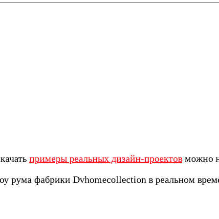
скачать
примеры реальных дизайн-проектов
можно н
у рума фабрики Dvhomecollection в реальном вре