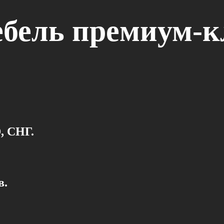
бель премиум-к
, СНГ.
в.