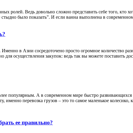
ных ролей. Ведь довольно сложно представить себе того, кто хот
не стыдно было показать”. И если ванна выполнена в современном 
ь?
о. Именно в Азии сосредоточено просто огромное количество ра
о для осуществления закупок: ведь так вы можете поставить до
 более популярным. А в современном мире быстро развивающихся
у, именно перевозка грузов – это то самое маленькое колесико, 
брать ее правильно?