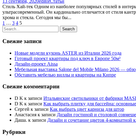
13 сентября, 2020
editor
Статьи
Стиль Хай-тек Одним из наиболее популярных стилей в интерье
ультрасовременный. Он кардинально отличается от стиля кантр
хрома и стекла. Сегодня мы бы...
1
…
3
4
5
Свежие записи
Новые модели кухонь ASTER из Италии 2026 года
Готовый проект квартиры под ключ в Европе 50м²
Дизайн-проект Aissa
Мебельная выставка Salone del Mobile Milano 2026 — обзо
Обставить мебелью виллы и квартиры на Кипре
Свежие комментарии
D K
к записи
Итальянские светильники от фабрики MA
D K
к записи
Как выбрать плитку для бассейна: основны
Сергей
к записи
Как выбрать цвет карниза для штор
Анастасия
к записи
Дизайн гостиной и столовой совмещ
Даша.
к записи
Дизайн и сочетание цветов 4-комнатной 
Рубрики