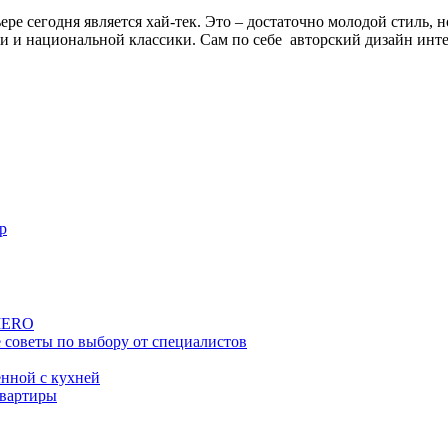
ре сегодня является хай-тек. Это – достаточно молодой стиль,
и и национальной классики. Сам по себе авторский дизайн интер
р
SIERO
е советы по выбору от специалистов
енной с кухней
квартиры