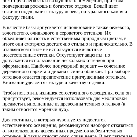
некоторую легкость и воздушность помещении, при этом
подчеркивая роскошь и богатство отделки. Белый цвет
отлично подчеркнет фактуру дерева, натурального камня и
фактуру ткани.
В качестве базы допускается использование также бежевого,
золотистого, оливкового и сероватого оттенков. Их
объединяет близость к естественным природным цветам, в
итоге они смотрятся достаточно стильно и привлекательно. В
итальянском стиле не используются кислотные
неестественные оттенки. Отсутствуют акценты, но
допускается использование нескольких оттенков при
оформлении. Наиболее популярный вариант — сочетание
деревянного паркета и дивана с синей обивкой. При выборе
оттенков отдается предпочтение приглушенным оттенкам.
Внимание уделяется фактуре и качеству отделки.
Чтобы поглотить излишек естественного освещения, если он
присутствует, рекомендуется использовать для меблировки
предметы выполненные из древесины темных оттенков (к
таким относится мореный дуб).
Для гостиных, в которых чувствуется недостаток
естественного освещения, рекомендуется наоборот отказаться
от использования деревянных предметов мебели темных
оттенков. К таким относят орех, сливу, венге. В результате вы