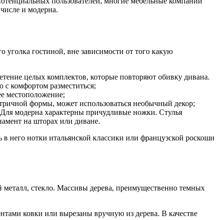
а потенциальных пользователей, многие мебельные компании
числе и модерна.
 уголка гостиной, вне зависимости от того какую
етение целых комплектов, которые повторяют обивку дивана.
 с комфортом разместиться;
 ее местоположение;
етричной формы, может использоваться необычный декор;
 Для модерна характерны причудливые ножки. Стулья
амент на шторах или диване.
ть в него нотки итальянской классики или французской роскоши
ый металл, стекло. Массивы дерева, преимущественно темных
ентами ковки или вырезаны вручную из дерева. В качестве