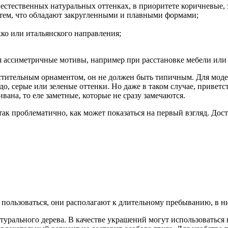
естественных натуральных оттенках, в приоритете коричневые, 
 тем, что обладают закругленными и плавными формами;
кко или итальянского направления;
я ассиметричные мотивы, например при расстановке мебели или
астительным орнаментом, он не должен быть типичным. Для мод
рдо, серые или зеленые оттенки. Но даже в таком случае, привет
вана, то еле заметные, которые не сразу замечаются.
так проблематично, как может показаться на первый взгляд. Дос
 пользоваться, они располагают к длительному пребыванию, в н
урального дерева. В качестве украшений могут использоваться 