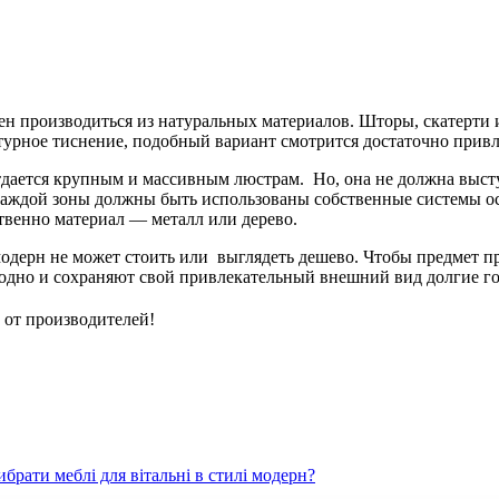
ен производиться из натуральных материалов. Шторы, скатерти
турное тиснение, подобный вариант смотрится достаточно привле
тдается крупным и массивным люстрам. Но, она не должна выст
каждой зоны должны быть использованы собственные системы ос
ственно материал — металл или дерево.
модерн не может стоить или выглядеть дешево. Чтобы предмет 
родно и сохраняют свой привлекательный внешний вид долгие г
 от производителей!
ибрати меблі для вітальні в стилі модерн?