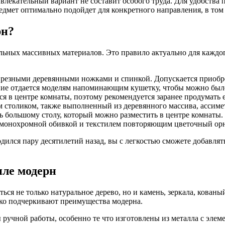
ивлекательный вариант не составит особого труда. Для удобств
едмет оптимально подойдет для конкретного направления, в том 
рн?
ных массивных материалов. Это правило актуально для каждого
с резными деревянными ножками и спинкой. Допускается приобр
ние отдается моделям напоминающим кушетку, чтобы можно было
тся в центре комнаты, поэтому рекомендуется заранее продумать
м столиком, также выполненный из деревянного массива, ассим
ь большому столу, который можно разместить в центре комнаты.
 монохромной обивкой и текстилем повторяющим цветочный орн
одился пару десятилетий назад, вы с легкостью сможете добавля
иле модерн
ься не только натуральное дерево, но и камень, зеркала, кован
лько подчеркивают преимущества модерна.
 ручной работы, особенно те что изготовлены из металла с элем