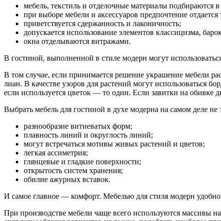
мебель, текстиль и отделочные материалы подбираются в 
при выборе мебели и аксессуаров предпочтение отдается
приветствуется сдержанность и лаконичность;
допускается использование элементов классицизма, баро
окна отделываются витражами.
В гостиной, выполненной в стиле модерн могут использоватьс
В том случае, если принимается решение украшение мебели р
лиан. В качестве узоров для растений могут использоваться бо
если используется цветок — то один. Если завитки на обивке ди
Выбрать мебель для гостиной в духе модерна на самом деле не 
разнообразие витиеватых форм;
плавность линий и округлость линий;
могут встречаться мотивы живых растений и цветов;
легкая ассиметрия;
глянцевые и гладкие поверхности;
открытость систем хранения;
обилие ажурных вставок.
И самое главное — комфорт. Мебелью для стиля модерн удобно
При производстве мебели чаще всего используются массивы нат