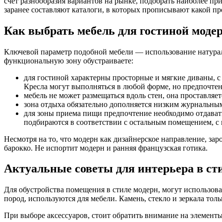
счет разнообразия вариантов на рынке, подобрать наиболее пр
заранее составляют каталоги, в которых прописывают какой пр
Как выбрать мебель для гостиной моде
Ключевой параметр подобной мебели — использование натураль
функциональную зону обустраиваете:
для гостиной характерны просторные и мягкие диваны, 
Кресла могут выполняться в любой форме, но предпочте
мебель не может размещаться вдоль стен, она проставляе
зона отдыха обязательно дополняется низким журнальны
для зоны приема пищи предпочтение необходимо отдават
подбираются в соответствии с остальным помещением, с
Несмотря на то, что модерн как дизайнерское направление, зар
барокко. Не испортит модерн и ранняя французская готика.
Актуальные советы для интерьера в ст
Для обустройства помещения в стиле модерн, могут использоват
пород, используются для мебели. Камень, стекло и зеркала то
При выборе аксессуаров, стоит обратить внимание на элементы