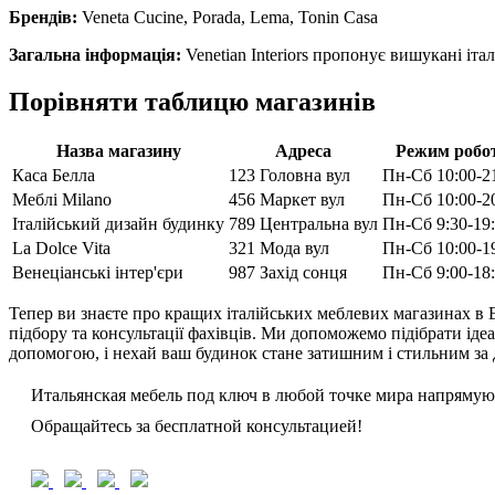
Брендів:
Veneta Cucine, Porada, Lema, Tonin Casa
Загальна інформація:
Venetian Interiors пропонує вишукані італ
Порівняти таблицю магазинів
Назва магазину
Адреса
Режим робо
Каса Белла
123 Головна вул
Пн-Сб 10:00-2
Меблі Milano
456 Маркет вул
Пн-Сб 10:00-2
Італійський дизайн будинку
789 Центральна вул
Пн-Сб 9:30-19
La Dolce Vita
321 Мода вул
Пн-Сб 10:00-1
Венеціанські інтер'єри
987 Захід сонця
Пн-Сб 9:00-18
Тепер ви знаєте про кращих італійських меблевих магазинах в 
підбору та консультації фахівців. Ми допоможемо підібрати іде
допомогою, і нехай ваш будинок стане затишним і стильним за
Итальянская мебель под ключ в любой точке мира напрямую
Обращайтесь за бесплатной консультацией!