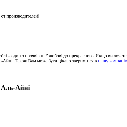
 от производителей!
і меблі – один з проявів цієї любові до прекрасного. Якщо ви хоч
ль-Айні. Також Вам може бути цікаво звернутися в
нашу компанію 
в Аль-Айні