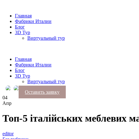
Главная
Фабрики Италии
Блог
3D Тур
Виртуальный тур
Главная
Фабрики Италии
Блог
3D Тур
Виртуальный тур
Оставить заявку
04
Апр
Топ-5 італійських меблевих м
editor